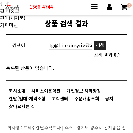
렌탈
1566-4744
0
판매(중고)
판매(새제품)
상품 검색 결과
커피머신
검색어
검색 결과
0
건
등록된 상품이 없습니다.
회사소개
서비스이용약관
개인정보 처리방침
렌탈(임대)계약조항
고객센터
주문배송조회
공지
찾아오시는 길
회사명 :
프레쉬렌탈주식회사 |
주소 :
경기도 광주시 곤지암읍 신