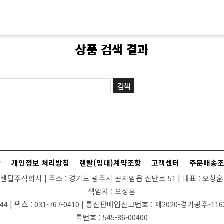
상품 검색 결과
관
개인정보 처리방침
렌탈(임대)계약조항
고객센터
주문배송
렌탈주식회사 |
주소 :
경기도 광주시 곤지암읍 신만로 51 |
대표 :
오상훈 
책임자 :
오상훈
44 |
팩스 :
031-767-0410 |
통신판매업신고번호 :
제2020-경기광주-116
록번호 :
545-86-00400