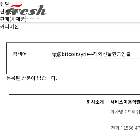
렌탈
판매(중고)
판매(새제품)
커피머신
검색어
등록된 상품이 없습니다.
회사소개
서비스이용약
회사명 :
프레쉬
전화 :
1566-47