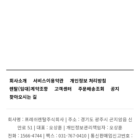
회사소개
서비스이용약관
개인정보 처리방침
렌탈(임대)계약조항
고객센터
주문배송조회
공지
찾아오시는 길
회사명 :
프레쉬렌탈주식회사 |
주소 :
경기도 광주시 곤지암읍 신
만로 51 |
대표 :
오상훈 |
개인정보관리책임자 :
오상훈
전화 :
1566-4744 |
팩스 :
031-767-0410 |
통신판매업신고번호 :