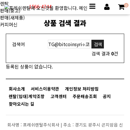
렌탈
1566-4744
0
판매(중고)
판매(새제품)
상품 검색 결과
커피머신
검색어
검색 결과
0
건
등록된 상품이 없습니다.
회사소개
서비스이용약관
개인정보 처리방침
렌탈(임대)계약조항
고객센터
주문배송조회
공지
찾아오시는 길
회사명 :
프레쉬렌탈주식회사 |
주소 :
경기도 광주시 곤지암읍 신