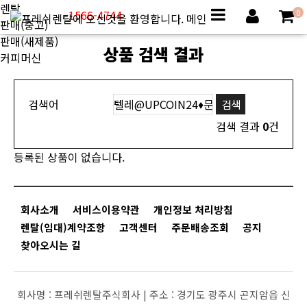
렌탈
1566-4744
0
판매(중고)
판매(새제품)
상품 검색 결과
커피머신
검색어
검색 결과
0
건
등록된 상품이 없습니다.
회사소개
서비스이용약관
개인정보 처리방침
렌탈(임대)계약조항
고객센터
주문배송조회
공지
찾아오시는 길
회사명 :
프레쉬렌탈주식회사 |
주소 :
경기도 광주시 곤지암읍 신