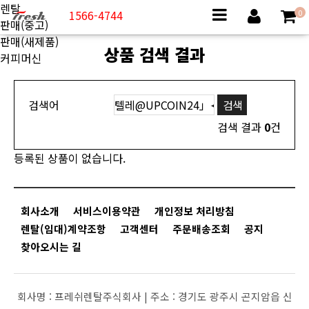
렌탈
1566-4744
0
판매(중고)
판매(새제품)
상품 검색 결과
커피머신
검색어
검색 결과
0
건
등록된 상품이 없습니다.
회사소개
서비스이용약관
개인정보 처리방침
렌탈(임대)계약조항
고객센터
주문배송조회
공지
찾아오시는 길
회사명 :
프레쉬렌탈주식회사 |
주소 :
경기도 광주시 곤지암읍 신