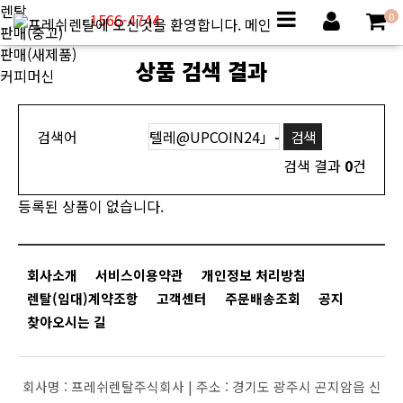
렌탈
1566-4744
0
판매(중고)
판매(새제품)
상품 검색 결과
커피머신
검색어
검색 결과
0
건
등록된 상품이 없습니다.
회사소개
서비스이용약관
개인정보 처리방침
렌탈(임대)계약조항
고객센터
주문배송조회
공지
찾아오시는 길
회사명 :
프레쉬렌탈주식회사 |
주소 :
경기도 광주시 곤지암읍 신