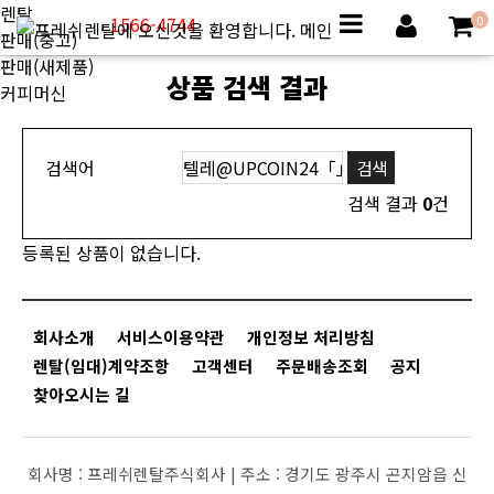
렌탈
1566-4744
0
판매(중고)
판매(새제품)
상품 검색 결과
커피머신
검색어
검색 결과
0
건
등록된 상품이 없습니다.
회사소개
서비스이용약관
개인정보 처리방침
렌탈(임대)계약조항
고객센터
주문배송조회
공지
찾아오시는 길
회사명 :
프레쉬렌탈주식회사 |
주소 :
경기도 광주시 곤지암읍 신