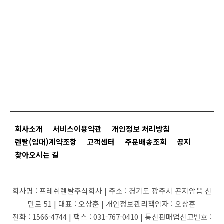
회사소개
서비스이용약관
개인정보 처리방침
렌탈(임대)계약조항
고객센터
주문배송조회
공지
찾아오시는 길
회사명 :
프레쉬렌탈주식회사 |
주소 :
경기도 광주시 곤지암읍 신
만로 51 |
대표 :
오상훈 |
개인정보관리책임자 :
오상훈
전화 :
1566-4744 |
팩스 :
031-767-0410 |
통신판매업신고번호 :