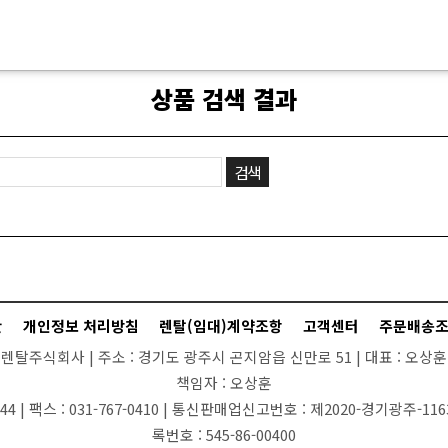
상품 검색 결과
관
개인정보 처리방침
렌탈(임대)계약조항
고객센터
주문배송
렌탈주식회사 |
주소 :
경기도 광주시 곤지암읍 신만로 51 |
대표 :
오상훈 
책임자 :
오상훈
44 |
팩스 :
031-767-0410 |
통신판매업신고번호 :
제2020-경기광주-116
록번호 :
545-86-00400