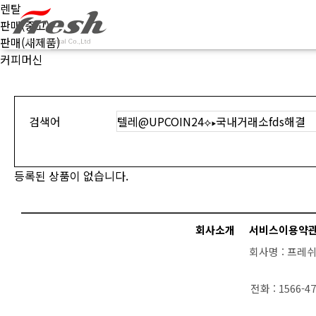
렌탈
판매(중고)
판매(새제품)
커피머신
검색어
등록된 상품이 없습니다.
회사소개
서비스이용약
회사명 :
프레쉬
전화 :
1566-47