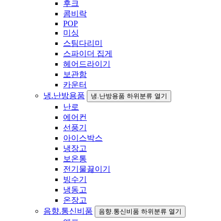
후크
콤비락
POP
미싱
스팀다리미
스파이더 집게
헤어드라이기
보관함
카운터
냉.난방용품
냉.난방용품 하위분류 열기
난로
에어컨
선풍기
아이스박스
냉장고
보온통
전기물끓이기
빙수기
냉동고
온장고
음향.통신비품
음향.통신비품 하위분류 열기