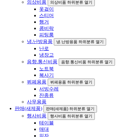
의상비품
의상비품 하위분류 열기
옷걸이
스티머
행거
콤비락
피팅룸
냉.난방용품
냉.난방용품 하위분류 열기
난로
냉장고
음향.통신비품
음향.통신비품 하위분류 열기
노트북
복사기
뷔페용품
뷔페용품 하위분류 열기
서빙수레
잔종류
사무용품
판매(새제품)
판매(새제품) 하위분류 열기
행사비품
행사비품 하위분류 열기
테이블
매대
의자