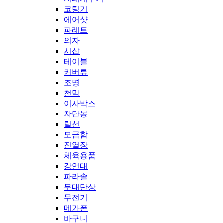
코팅기
에어샷
파레트
의자
시삽
테이블
커버류
조명
천막
이사박스
차단봉
릴선
모금함
진열장
체육용품
강연대
파라솔
무대단상
무전기
메가폰
바구니