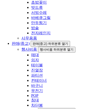
초밥꽂이
밧드류
서빙수레
바베큐그릴
만두찜기
밥솥
전자레인지
사무용품
판매(중고)
판매(중고) 하위분류 열기
행사비품
행사비품 하위분류 열기
매대
의자
테이블
진열장
파티션
컨테이너
바구니
무전기
POP
침대
차단봉