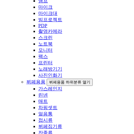
앰프
마이크
마이크대
빔프로젝트
PDP
촬영카메라
스크린
노트북
모니터
팩스
프린터
노래방기기
사진인화기
뷔페용품
뷔페용품 하위분류 열기
가스레인지
린넨
매트
차핑셋트
얼음통
접시류
뷔페집기류
잔종류