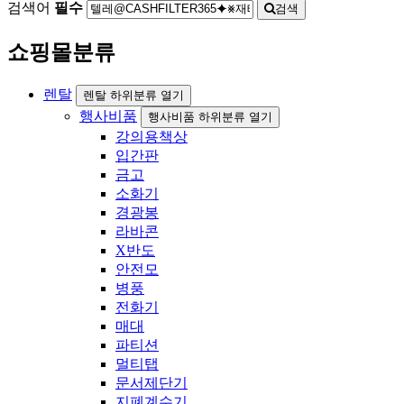
검색어
필수
검색
쇼핑몰분류
렌탈
렌탈 하위분류 열기
행사비품
행사비품 하위분류 열기
강의용책상
입간판
금고
소화기
경광봉
라바콘
X반도
안전모
병풍
전화기
매대
파티션
멀티탭
문서제단기
지폐계수기