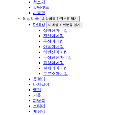
청소기
컷팅셋트
사물함
의상비품
의상비품 하위분류 열기
마네킹
마네킹 하위분류 열기
상반신마네킹
전신마네킹
두상마네킹
아동마네킹
하반신마네킹
두상전신마네킹
좌상마네킹
란제리마네킹
토르소마네킹
옷걸이
바지걸이
행거
거울
피팅룸
스티머
메쉬망