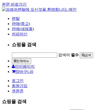
본문 바로가기
렌탈
판매(중고)
판매(새제품)
커피머신
쇼핑몰 검색
검색어
필수
검색
전체메뉴
마이페이지
장바구니
0
로그인
회원가입
쿠폰존
쇼핑몰 검색