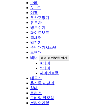
수레
A보드
이젤
우산포장기
유모차
냉온수기
화이트보드
휠체어
발전기
순번대기시스템
보면대
배너
배너 하위분류 열기
X배너
Y배너
자이언트폴
태극기
휴지통(재떨이)
침대
트러스
모바일 화장실
분리수거함