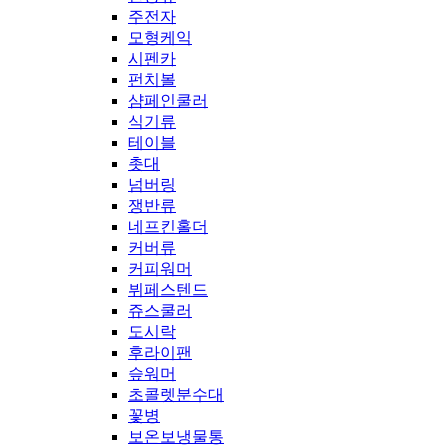
주전자
모형케익
시펜카
펀치볼
샴페인쿨러
식기류
테이블
촛대
넘버링
쟁반류
네프킨홀더
커버류
커피워머
뷔페스텐드
쥬스쿨러
도시락
후라이팬
슾워머
초콜렛분수대
꽃병
보온보냉물통