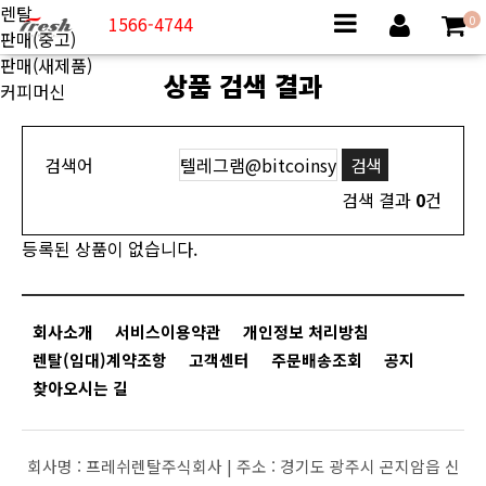
렌탈
1566-4744
0
판매(중고)
판매(새제품)
상품 검색 결과
커피머신
검색어
검색 결과
0
건
등록된 상품이 없습니다.
회사소개
서비스이용약관
개인정보 처리방침
렌탈(임대)계약조항
고객센터
주문배송조회
공지
찾아오시는 길
회사명 :
프레쉬렌탈주식회사 |
주소 :
경기도 광주시 곤지암읍 신